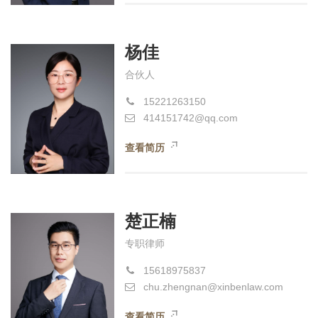
杨佳
合伙人
15221263150
414151742@qq.com
查看简历
楚正楠
专职律师
15618975837
chu.zhengnan@xinbenlaw.com
查看简历