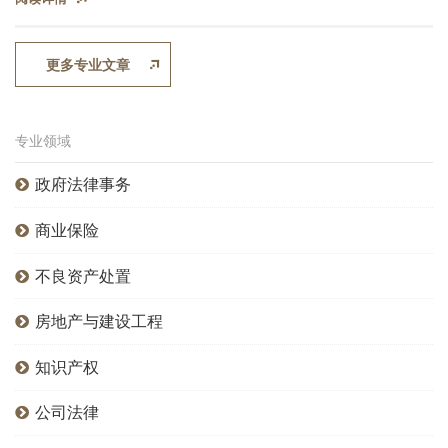
驾驶机动车右转，双方因此发生碰撞。因此，事故责任便成为本案
焦点之一，也就是说交警定责后，当事人没有申请复议，审判中法
官能否重新定责？
更多专业文章
专业领域
政府法律事务
商业保险
不良资产处置
房地产与建设工程
知识产权
公司法律